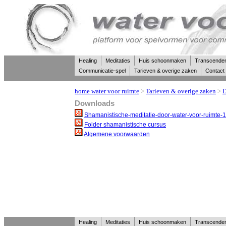
Healing
Meditaties
Huis schoonmaken
Transcende
Communicatie-spel
Tarieven & overige zaken
Contact
home water voor ruimte
>
Tarieven & overige zaken
>
D
Downloads
Shamanistische-meditatie-door-water-voor-ruimte-
Folder shamanistische cursus
Algemene voorwaarden
Healing
Meditaties
Huis schoonmaken
Transcende