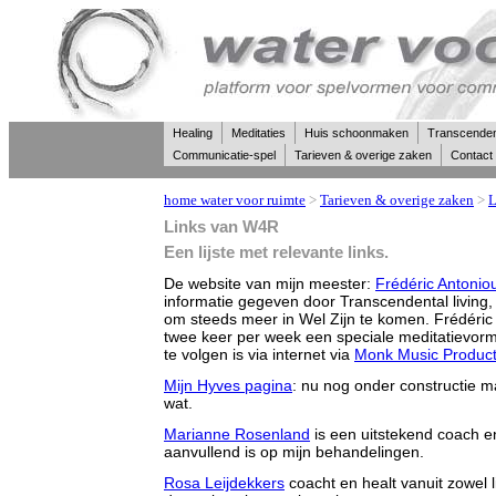
Healing
Meditaties
Huis schoonmaken
Transcende
Communicatie-spel
Tarieven & overige zaken
Contact
home water voor ruimte
>
Tarieven & overige zaken
>
L
Links van W4R
Een lijste met relevante links.
De website van mijn meester:
Frédéric Antonio
informatie gegeven door Transcendental living,
om steeds meer in Wel Zijn te komen. Frédéric
twee keer per week een speciale meditatievorm
te volgen is via internet via
Monk Music Product
Mijn Hyves pagina
: nu nog onder constructie m
wat.
Marianne Rosenland
is een uitstekend coach 
aanvullend is op mijn behandelingen.
Rosa Leijdekkers
coacht en healt vanuit zowel 