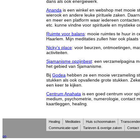
dans als ook energiewerk.
Ananda
is een winkel en webshop met mooie s
wierook en andere leuke pirituele zaken. Daarn
en meer een platform waar iedereen contacten,
etc. kunne vindne voor spirituele en mystieke o
Ruimte voor balans
: mooie ruimtes te huur in 
Haarlem. Mijn meditaties zullen hier ook plaats
Nicky's place
: voor beurzen, ontmoetingen, m
activiteiten.
Sjamanisme opzijnbest
: een verzamelpagina met
het gebied van Sjamanisme.
Bij
Godea
hebben ze een mooie verzameling st
stukken als ook opvallende grote stukken. Zek
een keer te kijken.
Centrum Anahata
is een goed centrum voor spir
medium, psychometrie, numerologie, contact m
kaartleggen, healing.
Healing
Meditaties
Huis schoonmaken
Transcende
Communicatie-spel
Tarieven & overige zaken
Contact
on